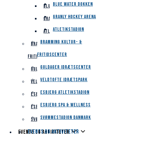
Blue Water Dokken
Blue Water Dokken
Granly Hockey Arena
Granly Hockey Arena
Atletikstadion
Atletikstadion
Bramming Kultur- &
Bramming Kultur- &
Fritidscenter
Fritidscenter
Guldager Idrætscenter
Guldager Idrætscenter
Veldtofte Idrætspark
Veldtofte Idrætspark
Esbjerg Atletikstadion
Esbjerg Atletikstadion
Esbjerg Spa & Wellness
Esbjerg Spa & Wellness
Svømmestadion Danmark
Svømmestadion Danmark
Events og aktiviteter
Events og aktiviteter