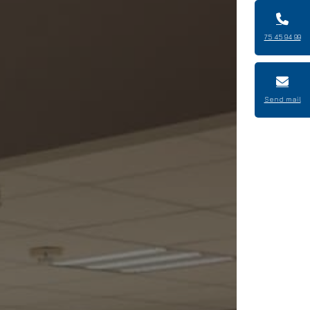
75 45 94 99
Send mail