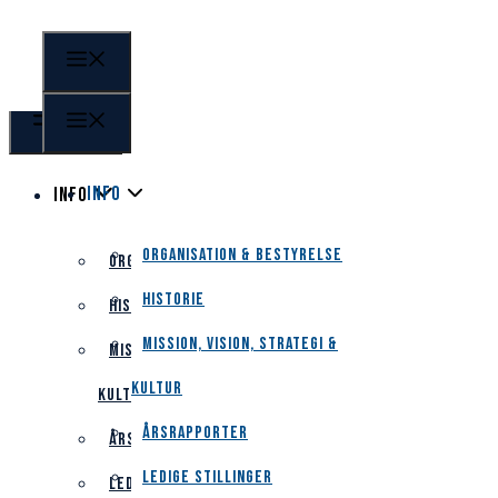
Info
Info
Organisation & bestyrelse
Organisation & bestyrelse
Historie
Historie
Mission, vision, strategi &
Mission, vision, strategi &
kultur
kultur
Årsrapporter
Årsrapporter
Ledige stillinger
Ledige stillinger