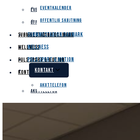
Eventkalender
Eventkalender
Offentlig Skøjtning
Offentlig Skøjtning
Svømmestadion Danmark
Svømmestadion Danmark
Wellness
Wellness
PULS Sport & Motion
PULS Sport & Motion
Kontakt
Kontakt
Akuttelefon
Akuttelefon