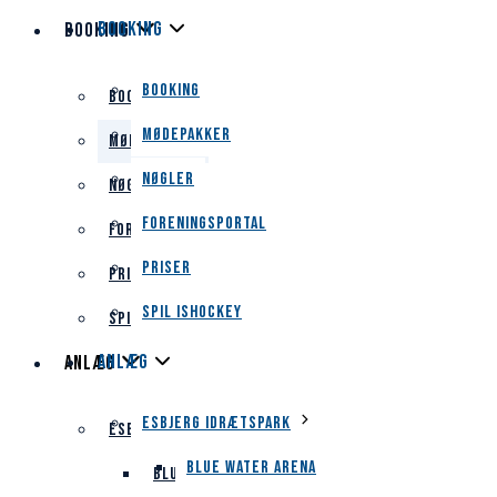
Booking
Booking
Booking
Booking
Mødepakker
Mødepakker
Nøgler
Nøgler
Foreningsportal
Foreningsportal
Priser
Priser
Spil ishockey
Spil ishockey
Anlæg
Anlæg
Esbjerg Idrætspark
Esbjerg Idrætspark
Blue Water Arena
Blue Water Arena