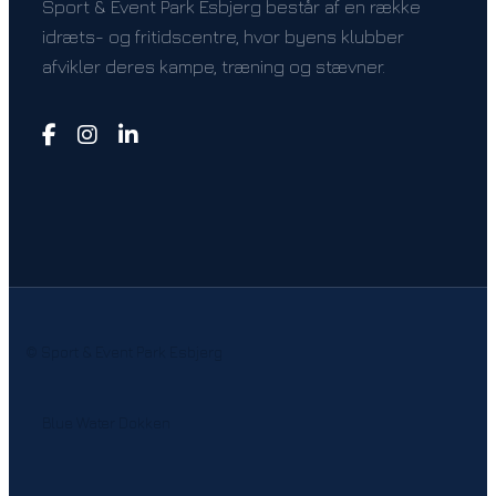
Sport & Event Park Esbjerg består af en række
idræts- og fritidscentre, hvor byens klubber
afvikler deres kampe, træning og stævner.
© Sport & Event Park Esbjerg
Blue Water Dokken