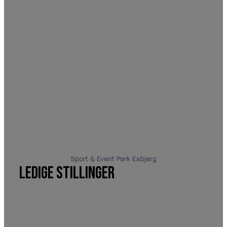
Sport & Event Park Esbjerg
Ledige stillinger