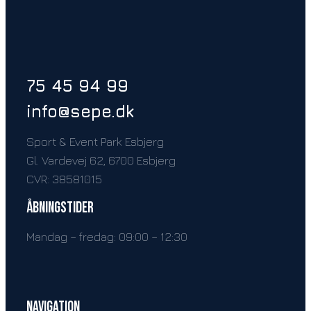
75 45 94 99
info@sepe.dk
Sport & Event Park Esbjerg
Gl. Vardevej 62, 6700 Esbjerg
CVR: 38581015
Åbningstider
Mandag – fredag: 09:00 – 12:30
Navigation