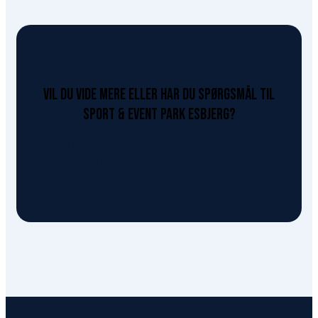
Vil du vide mere eller har du spørgsmål til
Sport & Event Park Esbjerg?
Vi besvarer henvendelser inden for 1-3
hverdage. Har du brug for hurtigt svar på dine
spørgsmål anbefaler vi at ringe til os.